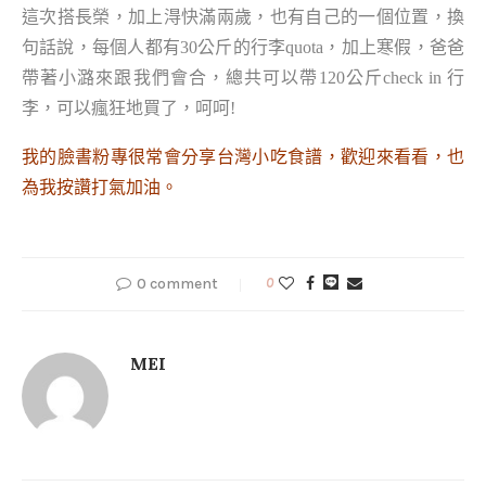
這次搭長榮，加上淂快滿兩歲，也有自己的一個位置，換
句話說，每個人都有30公斤的行李quota，加上寒假，爸爸
帶著小潞來跟我們會合，總共可以帶120公斤check in 行
李，可以瘋狂地買了，呵呵!
我的
臉書粉專
很常會分享台灣小吃食譜，歡迎來看看，也
為我按讚打氣加油。
0 comment
0
MEI