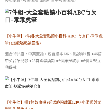
【小牛津】7件組-大全套點讀小百科(ABC+ㄅㄆㄇ-乖乖虎
筆) (送歡唱點讀套組)
適合0到6歲，中英雙語，包含繪本1本、點讀筆1隻 ●46首
中英台語兒歌 ●28首國學唐詩 ●6個床邊故事 ●6個音樂互
動遊戲
【小牛津】帽T熊故事機 (送樂趣粉蠟筆12色+小湯姆與尤