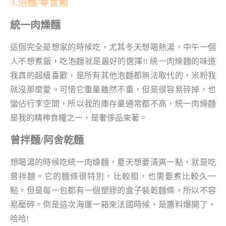
3.泡麵/零食類
統一肉燥麵
這個完全是想家的時候吃，尤其冬天想喝熱湯，中午一個
人不想煮飯，吃泡麵就是最好的選擇!! 統一肉燥麵的味道
我真的超級喜歡，是所有其他泡麵都無法取代的，米粉我
就沒那麼愛。可惜它重量雖然不重，但是很容易碎掉，也
蠻佔行李空間，所以我的庫存量通常都不高，統一肉燥麵
是我的精神食糧之一，是奢侈品來著。
曾拌麵/阿舍乾麵
想喝湯的時候吃統一肉燥麵，夏天想要清爽一點，就是吃
曾拌麵。它的麵條很特別，比較粗，也需要煮比較久一
點。但是每一包都有一個塑膠的盒子裝乾麵條，所以不容
易壓碎。倒是這次海運一箱來法國時候，是醬料爆開了，
哈哈!