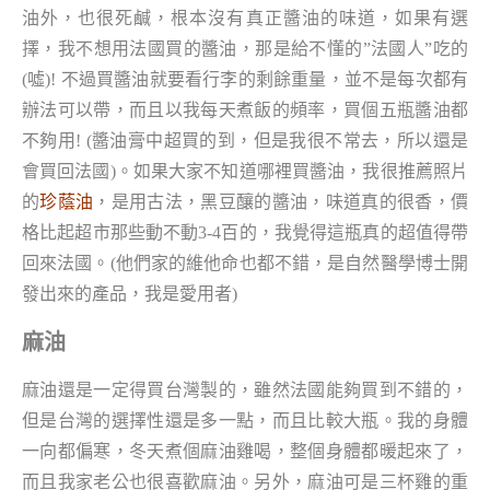
油外，也很死鹹，根本沒有真正醬油的味道，如果有選
擇，我不想用法國買的醬油，那是給不懂的”法國人”吃的
(噓)! 不過買醬油就要看行李的剩餘重量，並不是每次都有
辦法可以帶，而且以我每天煮飯的頻率，買個五瓶醬油都
不夠用! (醬油膏中超買的到，但是我很不常去，所以還是
會買回法國)。如果大家不知道哪裡買醬油，我很推薦照片
的
珍蔭油
，是用古法，黑豆釀的醬油，味道真的很香，價
格比起超市那些動不動3-4百的，我覺得這瓶真的超值得帶
回來法國。(他們家的維他命也都不錯，是自然醫學博士開
發出來的產品，我是愛用者)
麻油
麻油還是一定得買台灣製的，雖然法國能夠買到不錯的，
但是台灣的選擇性還是多一點，而且比較大瓶。我的身體
一向都偏寒，冬天煮個麻油雞喝，整個身體都暖起來了，
而且我家老公也很喜歡麻油。另外，麻油可是三杯雞的重