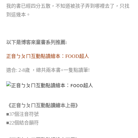
我的書已經四分五散，不知道被孩子弄到哪裡去了，只找
到這幾本。
以下是博客來童書系列推薦:
正音ㄅㄆㄇ互動點讀繪本：FOOD超人
適合: 2-8歲 ，總共兩本書+一隻點讀筆!
《正音ㄅㄆㄇ互動點讀繪本上冊》
■37個注音符號
■22個結合韻符