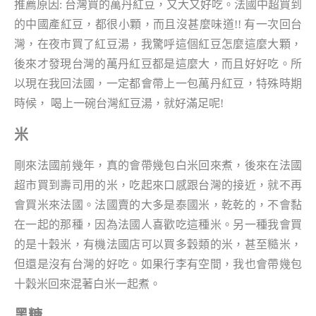
推薦原因: 台灣買的萬丹紅豆，又大又好吃。法國中超買到
的中國產紅豆，都很小顆，而且沒甚麼味道!! 有一次回台
灣，在夜市買了紅豆湯，我驚呼這個紅豆怎麼這麼大顆，
後來才發現台灣的萬丹紅豆都是這麼大，而且好好吃。所
以現在我回法國，一定都會帶上一包萬丹紅豆，特殊時期
時候， 喝上一碗台灣紅豆湯，就好滿足呢!
米
剛來法國前幾年，真的會帶幾包白米回來煮，後來在法國
超市買到壽司用的米，吃起來口感跟台灣的接近，就不再
會買米來法國。法國賣的大多是泰國米，乾乾的，不會黏
在一起的那種，因為法國人喜歡吃這種米。另一種我會買
的是十穀米，有機法國店可以買多穀類的米，甚至糙米，
但還是沒有台灣的好吃。如果行李有空間，我也會帶幾包
十穀米回來混著白米一起煮。
黑糖