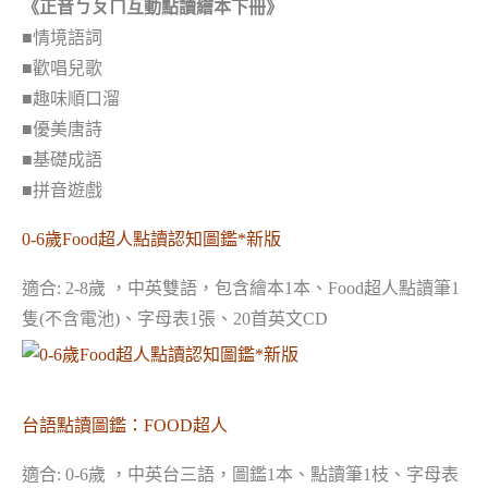
《正音ㄅㄆㄇ互動點讀繪本下冊》
■情境語詞
■歡唱兒歌
■趣味順口溜
■優美唐詩
■基礎成語
■拼音遊戲
0-6歲Food超人點讀認知圖鑑*新版
適合: 2-8歲 ，中英雙語，包含
繪本1本、Food超人點讀筆1
隻(不含電池)、字母表1張、20首英文CD
台語點讀圖鑑：FOOD超人
適合: 0-6歲 ，中英台三語，圖鑑1本、點讀筆1枝、字母表