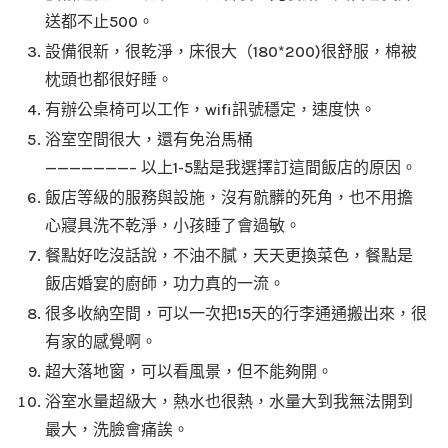
送都不止500。
設備很新，很乾淨，床很大（180*200)很舒服，棉被
枕頭也都很好睡。
有辦公桌椅可以工作，wifi訊號穩定，速度快。
浴室空間很大，還有免治馬桶
———————– 以上1-5點是我選擇訂這間飯店的原因。
飯店等級的服務與設施，沒有骯髒的死角，也不用擔
心寢具洗不乾淨，小孩睡了會過敏。
餐點好吃沒話說，不油不膩，天天更換菜色，餐點是
飯店婚宴的廚師，功力真的一流。
很多收納空間，可以一次把15天的行李通通搬出來，很
有家的感覺啊。
超大落地窗，可以看風景，但不能夠開。
浴室水量超級大，熱水也很熱，水量大到我無法開到
最大，洗臉會痛誒。