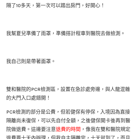
隔了10多天，第一次可以踏出房門，好開心！
我幫夏兒準備了雨罩，準備搭計程車到醫院去做檢測。
我自己則是帶著面罩。
雙和醫院的PCR檢測區，設置在急診處旁邊，與人龍混雜
的大門入口處錯開！
PCR檢測的部分是公費，但若健保有停保，入境因為直接
隔離尚未復保，可以先自付全額，之後健保開卡後再到醫
院做退費。這邊要注意
退費的時間
，像我在雙和醫院規定
退費要十天內辦理，但我自主隔離完，十天就到了，而且