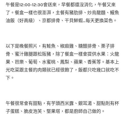
午餐是12:00-12:30會送來，早餐都還沒消化，午餐又來
了。餐盒一樣也很澎湃，主餐有豬肋排、炒烏龍麵、鰻魚
油飯（好高級）、京都排骨、干貝鮮蝦…每天更換菜色。
以下是晚餐照片，有鮭魚、椒麻雞、糖醋排骨、栗子排
骨、蜜汁雞腿跟松阪豬，除了餐盒一樣會提供水果：火龍
果、芭樂、葡萄、水蜜桃、鳳梨、蘋果、香蕉等。基本上
光吃菜跟主餐的肉類就已經很飽了，飯都只吃幾口就吃不
下。
午餐很常會有甜點，有芋頭西米露、銀耳湯、甜點則有杯
子蛋糕、脆皮泡芙、堅果塔，都是廚師自己做的。