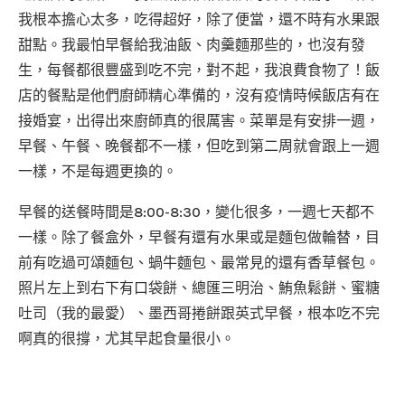
我根本擔心太多，吃得超好，除了便當，還不時有水果跟
甜點。我最怕早餐給我油飯、肉羹麵那些的，也沒有發
生，每餐都很豐盛到吃不完，對不起，我浪費食物了！飯
店的餐點是他們廚師精心準備的，沒有疫情時候飯店有在
接婚宴，出得出來廚師真的很厲害。菜單是有安排一週，
早餐、午餐、晚餐都不一樣，但吃到第二周就會跟上一週
一樣，不是每週更換的。
早餐的送餐時間是8:00-8:30，變化很多，一週七天都不
一樣。除了餐盒外，早餐有還有水果或是麵包做輪替，目
前有吃過可頌麵包、蝸牛麵包、最常見的還有香草餐包。
照片左上到右下有口袋餅、總匯三明治、鮪魚鬆餅、蜜糖
吐司（我的最愛）、墨西哥捲餅跟英式早餐，根本吃不完
啊真的很撐，尤其早起食量很小。