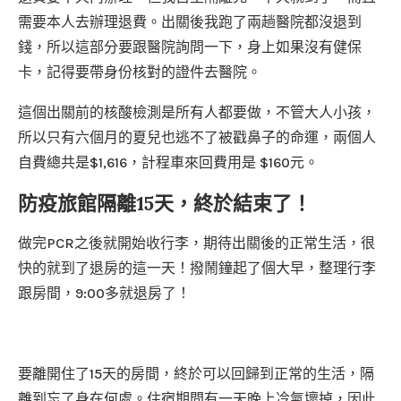
需要本人去辦理退費。出關後我跑了兩趟醫院都沒退到
錢，所以這部分要跟醫院詢問一下，身上如果沒有健保
卡，記得要帶身份核對的證件去醫院。
這個出關前的核酸檢測是所有人都要做，不管大人小孩，
所以只有六個月的夏兒也逃不了被戳鼻子的命運，兩個人
自費總共是$1,616，計程車來回費用是 $160元。
防疫旅館隔離15天，終於結束了！
做完PCR之後就開始收行李，期待出關後的正常生活，很
快的就到了退房的這一天！撥鬧鐘起了個大早，整理行李
跟房間，9:00多就退房了！
要離開住了15天的房間，終於可以回歸到正常的生活，隔
離到忘了身在何處。住宿期間有一天晚上冷氣壞掉，因此