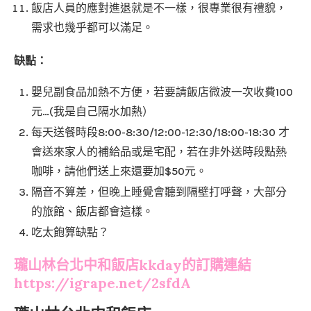
飯店人員的應對進退就是不一樣，很專業很有禮貌，
需求也幾乎都可以滿足。
缺點：
嬰兒副食品加熱不方便，若要請飯店微波一次收費100
元…(我是自己隔水加熱）
每天送餐時段8:00-8:30/12:00-12:30/18:00-18:30 才
會送來家人的補給品或是宅配，若在非外送時段點熱
咖啡，請他們送上來還要加$50元。
隔音不算差，但晚上睡覺會聽到隔壁打呼聲，大部分
的旅館、飯店都會這樣。
吃太飽算缺點？
瓏山林台北中和飯店kkday的訂購連結
https://igrape.net/2sfdA