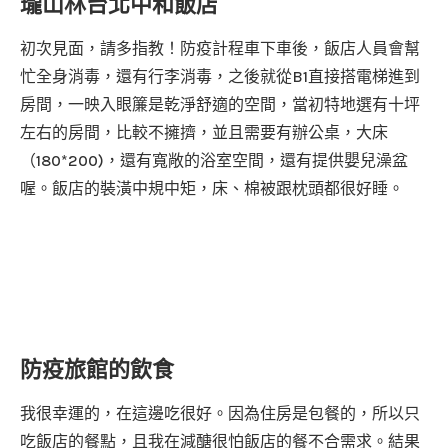
瓏山林台北中和飯店
初次見面，請多指教！防疫計程車下車後，飯店人員會幫
忙全身消毒，還有行李消毒，之後就從B1直接搭電梯進到
房間，一映入眼簾是乾淨舒適的空間，當初特地選有十坪
左右的房間，比較不擁擠，並且需要有辦公桌，大床
（180*200)，還有寬敞的浴室空間，還有提供嬰兒澡盆
喔。飯店的裝潢中規中矩，床、棉被跟枕頭都很好睡。
防疫旅館的飲食
我很幸運的，在這邊吃很好。因為住房是包餐的，所以只
吃飯店的餐點，且我在減醣很怕飯店的餐不合需求。結果