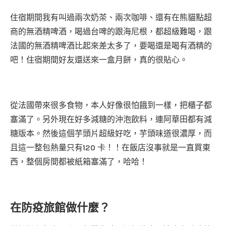
住宿期間我有叫過兩次奶茶、兩次咖啡、還有在熊貓點超
商的無酒精啤酒，喝過台啤的跟海尼根，都超級難喝，跟
法國的無酒精啤酒比起來差太多了，要喝還是喝有酒精的
吧！住宿期間好友還送來一盒月餅，真的很貼心。
從法國帶來很多食物，本人好像很怕餓到一樣，把櫃子都
塞滿了。另外現在好多減糖的沖泡飲料，連阿華田都有減
糖版本。然後這個芋頭片超級好吃，芋頭味道很濃厚，而
且這一整包熱量只有120 卡！！在飯店沒事就是一直買東
西，整個房間都被紙箱塞滿了，哈哈！
在防疫旅館做什麼？