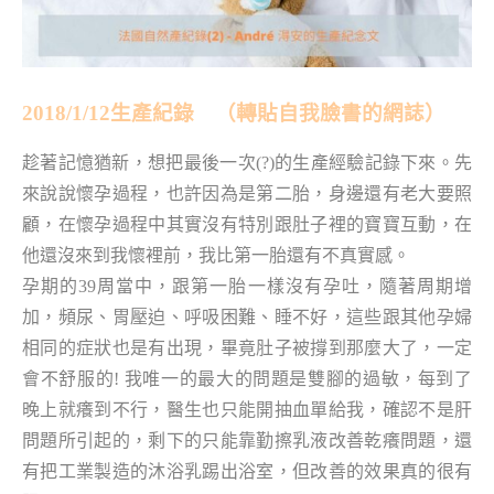
2018/1/12生產紀錄 （轉貼自我臉書的網誌）
趁著記憶猶新，想把最後一次(?)的生產經驗記錄下來。先
來說說懷孕過程，也許因為是第二胎，身邊還有老大要照
顧，在懷孕過程中其實沒有特別跟肚子裡的寶寶互動，在
他還沒來到我懷裡前，我比第一胎還有不真實感。
孕期的39周當中，跟第一胎一樣沒有孕吐，隨著周期增
加，頻尿、胃壓迫、呼吸困難、睡不好，這些跟其他孕婦
相同的症狀也是有出現，畢竟肚子被撐到那麼大了，一定
會不舒服的! 我唯一的最大的問題是雙腳的過敏，每到了
晚上就癢到不行，醫生也只能開抽血單給我，確認不是肝
問題所引起的，剩下的只能靠勤擦乳液改善乾癢問題，還
有把工業製造的沐浴乳踢出浴室，但改善的效果真的很有