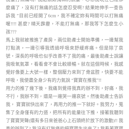
麼痛了，沒有打無痛的話怎麼忍受啊? 結果她伸手一查告
訴我 ”目前已經開了6cm，
我不確定妳有時間可以打無痛
喔!!!! 甚麼? 晴天霹靂，
不能打無痛，那我等下怎麼生小
孩???
馬上我就被推進了產房，兩位助產士開始準備，一邊幫我
打點滴，一邊引導我透過呼吸來舒緩疼痛。但是除了哀
號，深長的呼吸也似乎改善不了我的痛，最後助產士說讓
我吸氧氣罩，看看會不會比較順暢。就在這個時候，我感
覺好像要上大號一樣，整個壓力來到了骨盆腔，快要不能
呼吸，我使盡全身少有的力氣說 “寶寶在推我”!!
用力的推了幾下後，我痛到覺得我真的辦不到，好痛，我
不行，我辦不到，還是一邊哭一邊哀號。然後助產士告訴
我， 寶寶就快出來了，再用力的推一下就好。我努力，蒐
集了全身僅有的力道，把所有的能量往下推，接著我聽到
了寶寶哭聲(還有多日來爸爸心上石頭終於放下的激動)!! 我
真的辦到了? 我沒有打無痛的把寶寶生出來了? 我看著寶寶