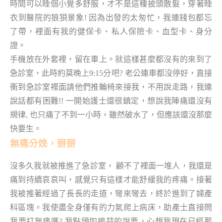
時間可以睡個小覺多舒服，才不是這種披頭散髮，穿著睡
衣到醫院的狼狽景象! 因為出發的太匆忙，我連錢包都忘
了帶，裡面有我的健保卡、私人保險卡、血型卡、身分
證。
手機放在外套裡，留在車上。就這樣甚麼都沒有的來到了
急診室，此時約莫晚上9:15分吧? 老公連車都沒停好，直接
衝到急診室裡面請他們推輪椅來接我，不用說走路，我連
說話都有困難!! 一開始護士還很鎮定，想說我陣痛還沒有
規律, 也只痛了不到一小時，雖然破水了，但應該還沒那麼
快要生。
無痛分娩，掰掰
沒多久我就被推進了急診室， 顧不了裡面一堆人，我還是
痛到持續哀哀叫，感覺只有這樣才能舒緩我的疼痛。接著
我被推著經過了長長的走道，彎來彎去，終於進到了婦產
科區塊。我使盡全身僅有的力氣爬上病床，助產士直接問
我要打無痛嗎? 我點頭如搗蒜的說要，心想我現在已經那