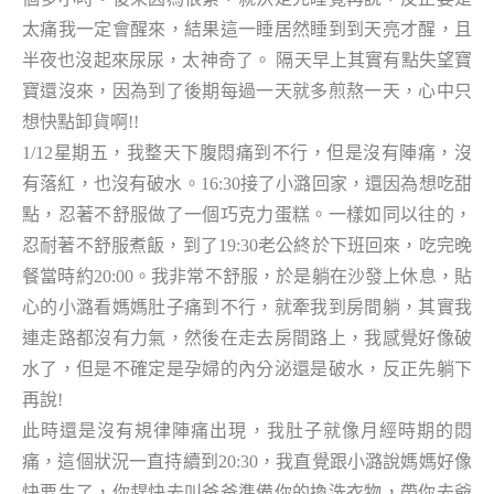
太痛我一定會醒來，結果這一睡居然睡到到天亮才醒，且
半夜也沒起來尿尿，太神奇了。 隔天早上其實有點失望寶
寶還沒來，因為到了後期每過一天就多煎熬一天，心中只
想快點卸貨啊!!
1/12星期五，我整天下腹悶痛到不行，但是沒有陣痛，沒
有落紅，也沒有破水。16:30接了小潞回家，還因為想吃甜
點，忍著不舒服做了一個巧克力蛋糕。一樣如同以往的，
忍耐著不舒服煮飯，到了19:30老公終於下班回來，吃完晚
餐當時約20:00。我非常不舒服，於是躺在沙發上休息，貼
心的小潞看媽媽肚子痛到不行，就牽我到房間躺，其實我
連走路都沒有力氣，然後在走去房間路上，我感覺好像破
水了，但是不確定是孕婦的內分泌還是破水，反正先躺下
再說!
此時還是沒有規律陣痛出現，我肚子就像月經時期的悶
痛，這個狀況一直持續到20:30，我直覺跟小潞說媽媽好像
快要生了，你趕快去叫爸爸準備你的換洗衣物，帶你去爺