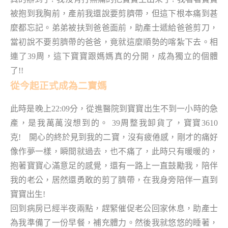
被抱到我胸前，產前我還說要剪臍帶，但這下根本痛到甚
麼都忘記。弟弟被扶到爸爸面前，助產士遞給爸爸剪刀，
當初說不要剪臍帶的爸爸，竟就這麼順勢的喀紮下去。相
連了39周，這下寶寶跟媽媽真的分開，成為獨立的個體
了!!
從今起正式成為二寶媽
此時是晚上22:09分，從進醫院到寶寶出生不到一小時的急
產，是我萬萬沒想到的。 39周整我卸貨了，寶寶3610
克! 開心的終於見到我的二寶，沒有疲倦感，剛才的痛好
像作夢一樣，瞬間就過去，也不痛了，此時只有暖暖的，
抱著寶寶心滿意足的感覺，還有一路上一直鼓勵我，陪伴
我的老公，居然還勇敢的剪了臍帶，在我身旁陪伴一直到
寶寶出生!
回到病房已經半夜兩點，趕緊催促老公回家休息，助產士
為我準備了一份早餐，補充體力。然後我就悠悠的睡著，