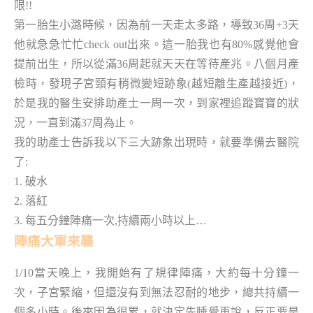
限!!
第一胎生小潞時候，因為前一天走太多路，導致36周+3天
他就急急忙忙check out出來。這一胎我也有80%感覺他會
提前出生，所以從滿36周起就天天在等待產兆。八個月產
檢時，發現子宮頸有稍微變短跡象(越短離生產越接近)，
於是我的醫生安排助產士一周一次，到家裡追蹤寶寶的狀
況，一直到滿37周為止。
我的助產士告訴我以下三大跡象出現時，就要準備去醫院
了:
1. 破水
2. 落紅
3. 每五分鐘陣痛一次,持續兩小時以上…
陣痛大軍來襲
1/10當天晚上，我開始有了規律陣痛，大約每十分鐘一
次，子宮緊縮，但還沒有到無法忍耐的地步，總共持續一
個多小時。後來因為很累，就決定先睡覺再說，反正要是