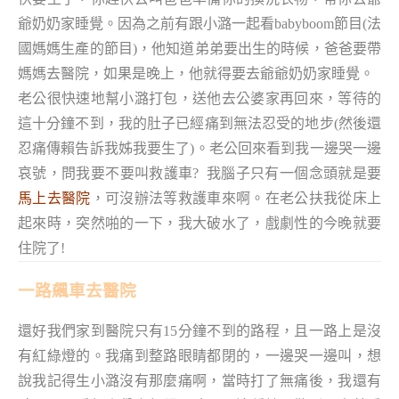
爺奶奶家睡覺。因為之前有跟小潞一起看babyboom節目(法
國媽媽生產的節目)，他知道弟弟要出生的時候，爸爸要帶
媽媽去醫院，如果是晚上，他就得要去爺爺奶奶家睡覺。
老公很快速地幫小潞打包，送他去公婆家再回來，等待的
這十分鐘不到，我的肚子已經痛到無法忍受的地步(然後還
忍痛傳賴告訴我姊我要生了)。老公回來看到我一邊哭一邊
哀號，問我要不要叫救護車?
我腦子只有一個念頭就是要
馬上去醫院
，可沒辦法等救護車來啊。在老公扶我從床上
起來時，突然啪的一下，我大破水了，戲劇性的今晚就要
住院了!
一路飆車去醫院
還好我們家到醫院只有15分鐘不到的路程，且一路上是沒
有紅綠燈的。我痛到整路眼睛都閉的，一邊哭一邊叫，想
說我記得生小潞沒有那麼痛啊，當時打了無痛後，我還有