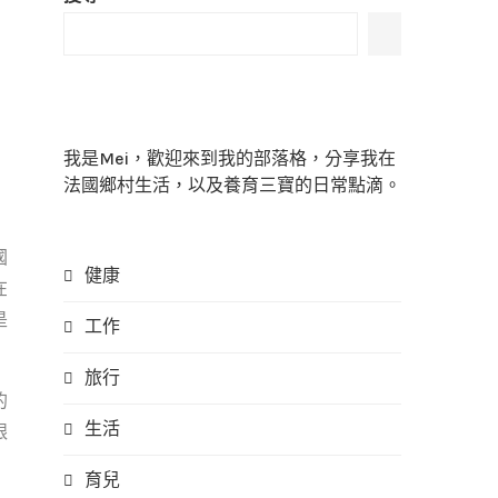
我是Mei，歡迎來到我的部落格，分享我在
法國鄉村生活，以及養育三寶的日常點滴。
國
健康
在
是
工作
旅行
的
生活
跟
育兒