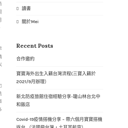
希
讀書
照
月
關於Mei
，
Recent Posts
早
情
合作邀約
以
寶寶海外出生入籍台灣流程(三寶入籍於
2021/9月辦理）
也
法
新北防疫旅館住宿經驗分享-瓏山林台北中
單
和飯店
多
Covid-19疫情搭機分享 – 帶六個月寶寶搭機
返台 （法國飛台灣，土耳其航空）