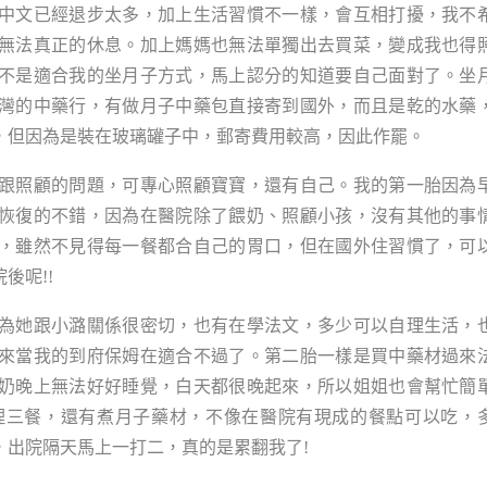
中文已經退步太多，加上生活習慣不一樣，會互相打擾，我不
無法真正的休息。加上媽媽也無法單獨出去買菜，變成我也得
不是適合我的坐月子方式，馬上認分的知道要自己面對了。坐
灣的中藥行，有做月子中藥包直接寄到國外，而且是乾的水藥
，但因為是裝在玻璃罐子中，郵寄費用較高，因此作罷。
跟照顧的問題，可專心照顧寶寶，還有自己。我的第一胎因為
恢復的不錯，因為在醫院除了餵奶、照顧小孩，沒有其他的事
，雖然不見得每一餐都合自己的胃口，但在國外住習慣了，可
後呢!!
為她跟小潞關係很密切，也有在學法文，多少可以自理生活，
來當我的到府保姆在適合不過了。第二胎一樣是買中藥材過來
奶晚上無法好好睡覺，白天都很晚起來，所以姐姐也會幫忙簡
理三餐，還有煮月子藥材，不像在醫院有現成的餐點可以吃，
，出院隔天馬上一打二，真的是累翻我了!