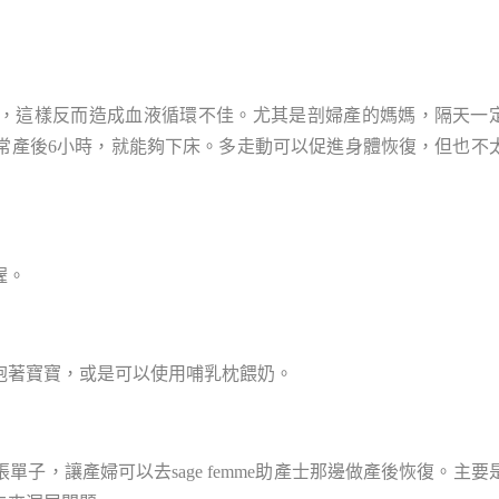
，這樣反而造成血液循環不佳。尤其是剖婦產的媽媽，隔天一
常產後6小時，就能夠下床。多走動可以促進身體恢復，但也不
喔。
抱著寶寶，或是可以使用哺乳枕餵奶。
子，讓產婦可以去sage femme助產士那邊做產後恢復。主要