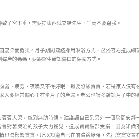
導致子宮下垂，需要提東西就交給先生，千萬不要逞強。
菌感染而發炎。月子期間建議採用淋浴方式，盆浴容易造成細
剖婦產的媽媽，要跟醫生確認傷口的保養方式。
虛弱、疲勞，夜晚又不得好眠，還要照顧寶寶，若是家人沒有
家人要經常關心正在坐月子的產婦。老公也請多體諒月子中的
在寶寶大哭，感到無助時候。建議讓自己到另外一個房間安靜
媽會對著哭泣的孩子大力搖晃，造成寶寶腦部受損，因為知識
情也會影響寶寶，所以知道自己在崩潰邊緣時，先把寶寶安置