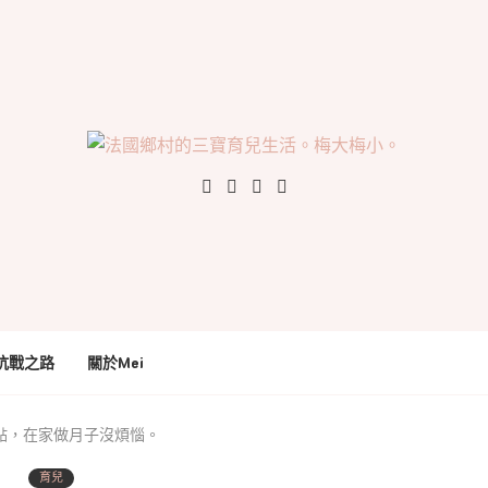
抗戰之路
關於Mei
點，在家做月子沒煩惱。
育兒