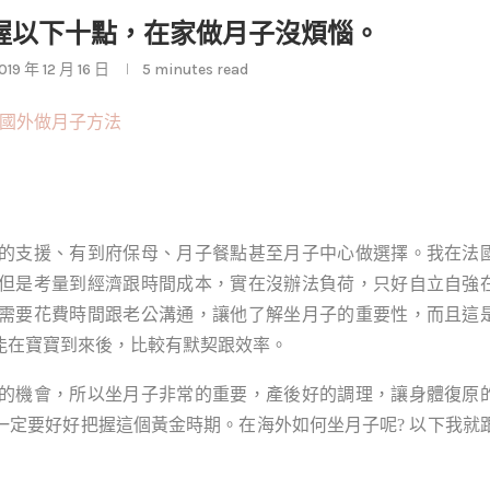
握以下十點，在家做月子沒煩惱。
019 年 12 月 16 日
5 minutes read
的支援、有到府保母、月子餐點甚至月子中心做選擇。我在法
但是考量到經濟跟時間成本，實在沒辦法負荷，只好自立自強
需要花費時間跟老公溝通，讓他了解坐月子的重要性，而且這
能在寶寶到來後，比較有默契跟效率。
的機會，所以坐月子非常的重要，產後好的調理，讓身體復原
定要好好把握這個黃金時期。在海外如何坐月子呢? 以下我就