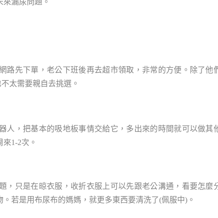
未來漏尿問題。
網路先下單，老公下班後再去超市領取，非常的方便。除了他
也不太需要親自去挑選。
器人，把基本的吸地板事情交給它，多出來的時間就可以做其
來1-2次。
題，只是在晾衣服，收折衣服上可以先跟老公溝通，看要怎麼
。若是用布尿布的媽媽，就更多東西要清洗了(佩服中)。