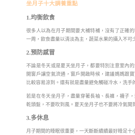
坐月子十大調養重點
1.均衡飲食
很多人以為在月子期間要大補特補，沒有了正確的
一周，飲食盡量以清淡為主，蔬菜水果的攝入不可
2.預防感冒
不論是冬天或是夏天坐月子，都要特別注意室內的溫
開窗戶讓空氣流通，窗戶開啟時候，建議媽媽跟寶
比較容易涼到。還有就是盡量避免觸碰冷水，洗手
若是在冬天坐月子，盡量穿著長袖、長褲，襪子，
乾頭髮，不要吹到風。夏天坐月子也不要將冷氣開
3.多休息
月子期間的睡眠很重要，一天斷斷續續最好睡足十