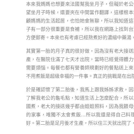
本來我媽媽也想要來法國幫我坐月子，但礙於老公
望坐月子時候，還要夾在中間當作翻譯，這樣根本
顧媽媽的生活起居，也怕她會無聊，所以我知道這
子有一部分很重要是食補，所以我在網路上找到台
方便郵寄。本來也有考慮已經熬煮好的濃縮中藥湯
其實第一胎的月子真的很好做，因為沒有老大接送
產，在醫院住滿了七天才出院，當時已經覺得體力
需要煩惱。每餐也都有營養師規劃好的餐點送上來
不用煮飯是超級幸福的一件事。真正的挑戰是在出院
於是確認懷了第二胎後，我馬上跟我姊姊求救，因
了解我老公的龜毛點，知道生活上怎麼配合，所以
國煮，老大的接送幾乎都由姐姐照料，因為我餵母
的家事，唯獨不太會煮飯…所以我還是得自己料
好。第二胎是足月後才生產，所以住三天就出院了